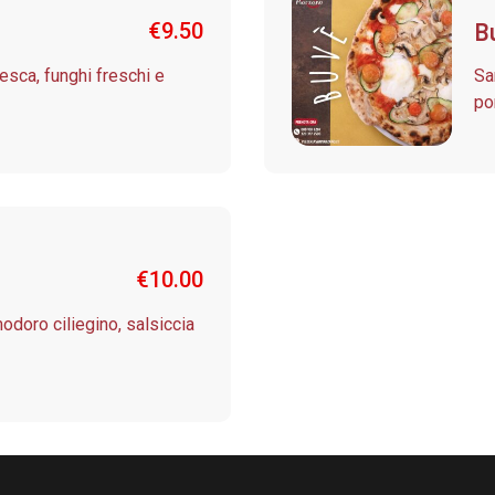
B
€
9.50
resca, funghi freschi e
Sa
po
€
10.00
modoro ciliegino, salsiccia