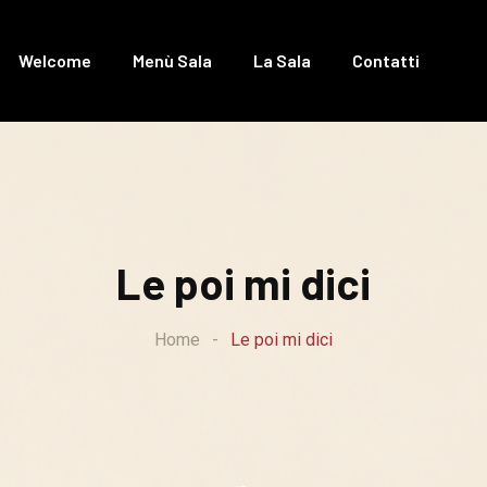
Welcome
Menù Sala
La Sala
Contatti
Le poi mi dici
Home
-
Le poi mi dici