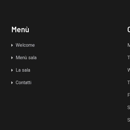
Menù
Welcome
Menù sala
T
La sala
Contatti
T
F
S
S