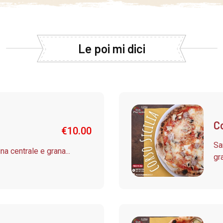
Le poi mi dici
Co
€
10.00
Sa
ina centrale e grana...
gra