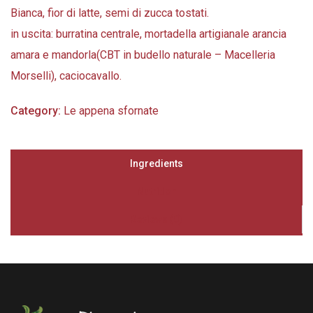
Bianca, fior di latte, semi di zucca tostati.
in uscita: burratina centrale, mortadella artigianale arancia
amara e mandorla(CBT in budello naturale – Macelleria
Morselli), caciocavallo.
Category:
Le appena sfornate
Ingredients
Nutrition
Reviews (0)