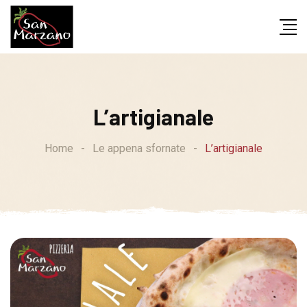
Skip
to
content
L’artigianale
Home
-
Le appena sfornate
-
L’artigianale