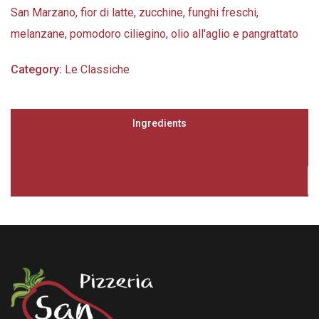
San Marzano, fior di latte, zucchine, funghi freschi,
melanzane, pomodoro ciliegino, olio all'aglio e pangrattato
Category:
Le Classiche
Ingredients
Nutrition
Reviews (0)